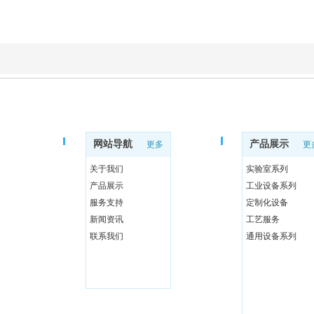
网站导航
产品展示
更多
更
关于我们
实验室系列
产品展示
工业设备系列
服务支持
定制化设备
新闻资讯
工艺服务
联系我们
通用设备系列