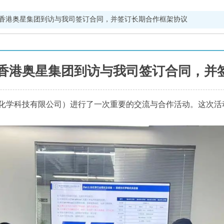
| 香港奥星集团到访与我司签订合同，并签订长期合作框架协议
| 香港奥星集团到访与我司签订合同，
学科技有限公司）进行了一次重要的交流与合作活动。这次活