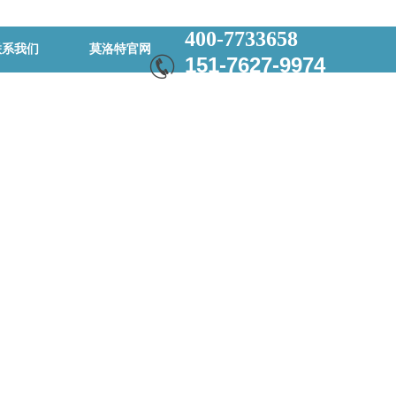
400-7733658
联系我们
莫洛特官网
151-7627-9974
198-8415-9221