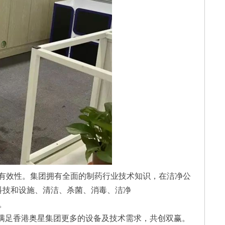
有效性。集团拥有全面的制药行业技术知识，在洁净公
科技和设施、清洁、杀菌、消毒、洁净
。
满足香港奥星集团更多的设备及技术需求，共创双赢。