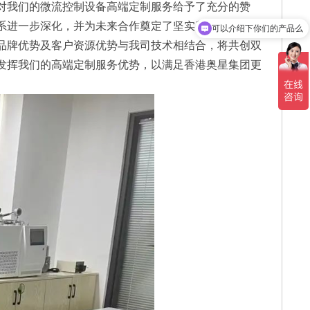
对我们的微流控制设备高端定制服务给予了充分的赞
系进一步深化，并为未来合作奠定了坚实基础。
可以介绍下你们的产品么
品牌优势及客户资源优势与我司技术相结合，将共创双
发挥我们的高端定制服务优势，以满足香港奥星集团更