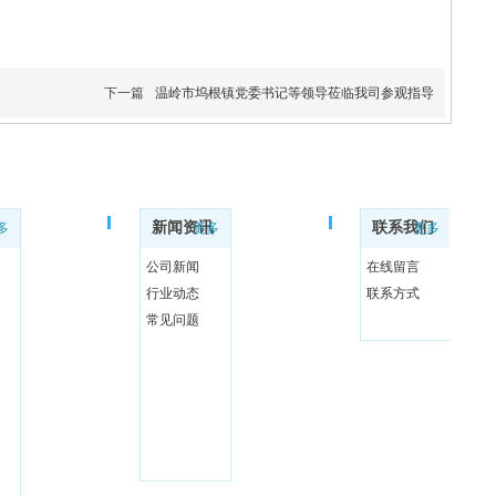
下一篇
温岭市坞根镇党委书记等领导莅临我司参观指导
新闻资讯
联系我们
多
更多
更多
公司新闻
在线留言
行业动态
联系方式
常见问题